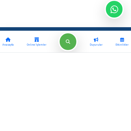
Güncel
Kurumsal
Anasayfa
Online İşlemler
Duyurular
Etkinlikler
Haberler
Müdürlükler
Etkinlikler
Meclis Kararları
Projeler
Başkan Yardımcıları
E-Belediye