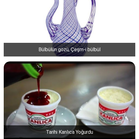
Bülbülün gözü, Çeşm-i bülbül
Tarihi Kanlıca Yoğurdu