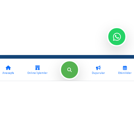
Güncel
Kurumsal
Anasayfa
Online İşlemler
Duyurular
Etkinlikler
Haberler
Müdürlükler
Etkinlikler
Meclis Kararları
Projeler
Başkan Yardımcıları