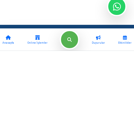
Güncel
Kurumsal
Anasayfa
Online İşlemler
Duyurular
Etkinlikler
Haberler
Müdürlükler
Etkinlikler
Meclis Kararları
Projeler
Başkan Yardımcıları
E-Belediye