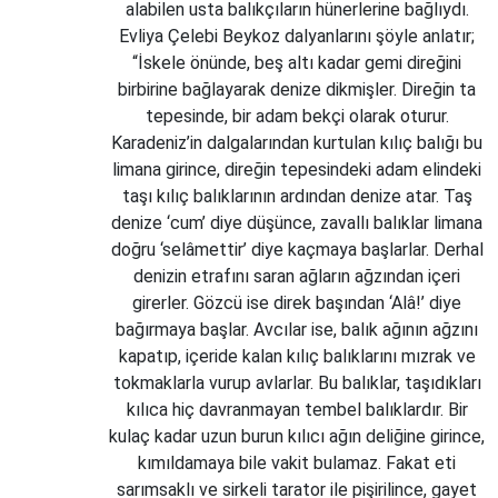
alabilen usta balıkçıların hünerlerine bağlıydı.
Evliya Çelebi Beykoz dalyanlarını şöyle anlatır;
“İskele önünde, beş altı kadar gemi direğini
birbirine bağlayarak denize dikmişler. Direğin ta
tepesinde, bir adam bekçi olarak oturur.
Karadeniz’in dalgalarından kurtulan kılıç balığı bu
limana girince, direğin tepesindeki adam elindeki
taşı kılıç balıklarının ardından denize atar. Taş
denize ‘cum’ diye düşünce, zavallı balıklar limana
doğru ‘selâmettir’ diye kaçmaya başlarlar. Derhal
denizin etrafını saran ağların ağzından içeri
girerler. Gözcü ise direk başından ‘Alâ!’ diye
bağırmaya başlar. Avcılar ise, balık ağının ağzını
kapatıp, içeride kalan kılıç balıklarını mızrak ve
tokmaklarla vurup avlarlar. Bu balıklar, taşıdıkları
kılıca hiç davranmayan tembel balıklardır. Bir
kulaç kadar uzun burun kılıcı ağın deliğine girince,
kımıldamaya bile vakit bulamaz. Fakat eti
sarımsaklı ve sirkeli tarator ile pişirilince, gayet