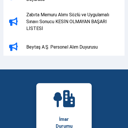
Zabıta Memuru Alımı Sözlü ve Uygulamalı
Sınavı Sonucu KESİN OLMAYAN BAŞARI
LİSTESİ
Beytaş A.Ş. Personel Alım Duyurusu
ZABITA MEMURU ALIMI SÖZLÜ VE
UYGULAMALI SINAVA GİRMEYE HAK
KAZANANLARA AİT KESİN ADAY LİSTESİ
METRUK BİNALAR İLÇE KOMİSYONU
KARARLARI HK. Tokatköy Mah. 2769 Ada 52
Parsel, Avcı Sk. No:16 HK.
İmar
METRUK BİNALAR İLÇE KOMİSYONU
Durumu