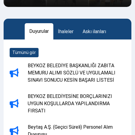
Duyurular
İhaleler
Askı ilanları
Tümünü gör
BEYKOZ BELEDİYE BAŞKANLIĞI ZABITA
MEMURU ALIMI SÖZLÜ VE UYGULAMALI
SINAVI SONUCU KESİN BAŞARI LİSTESİ
BEYKOZ BELEDİYESİNE BORÇLARINIZI
UYGUN KOŞULLARDA YAPILANDIRMA
FIRSATI
Beytaş A.Ş. (Geçici Süreli) Personel Alım
Duyurusu