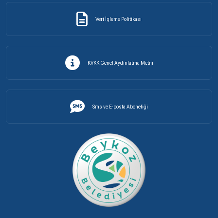
Veri İşleme Politikası
KVKK Genel Aydınlatma Metni
Sms ve E-posta Aboneliği