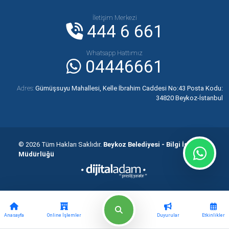
İletişim Merkezi
444 6 661
Whatsapp Hattımız
04446661
Adres:
Gümüşsuyu Mahallesi, Kelle İbrahim Caddesi No:43 Posta Kodu:
34820 Beykoz-İstanbul
© 2026 Tüm Hakları Saklıdır.
Beykoz Belediyesi - Bilgi İşlem
Müdürlüğü
Anasayfa
Online İşlemler
Duyurular
Etkinlikler