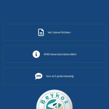
Veri İşleme Politikası
KVKK Genel Aydınlatma Metni
Sms ve E-posta Aboneliği