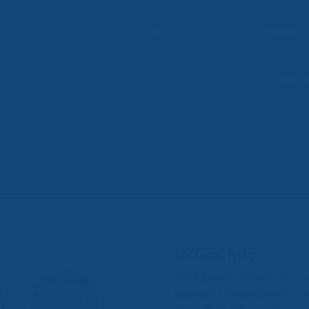
Nöbetçi 
FAALİ
ÖZGEÇMİŞ
1978 Beykoz doğumludur. Asl
Beykozda tamamlamıştır. Ge