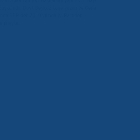
Denizciler Derneği Başkanlığı yapmıştır. Gaye
başkanıdır. Dost Beykoz köşe yazarı ve Genel
ında BBP den 2019 yılında İyi Partiden
ilmiştir.