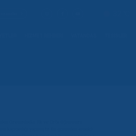
32 ℃
Eczaneler
YETLER
HİZMET REHBERİ
VATANDAŞ
TESİSLER
en Giresunludur. İlk ve Orta öğrenimini
mi kaptanlığı yapmıştır Bu görevden emekli