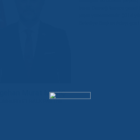
olmuştur. İki dönem Beykoz 
İnsan Derneği kurucu genel 
yayın yönetmenidir. 2014 yıl
Belediye Başkan Adayı göster
lgehan Murat MİNİÇ
UMHURİYET HALK PARTİSİ