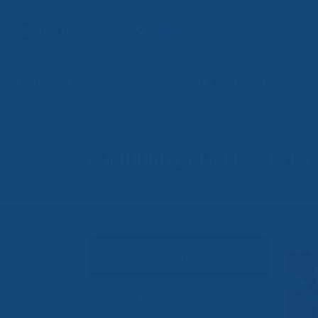
HIZLI MENÜ
BİZE ULAŞIN
ANASAYFA
GÜNCEL
KURUMSAL
BEYKOZ
CUMHURİYET HALK PARTİSİ
Gruplarına Göre
Belediye Başkanı