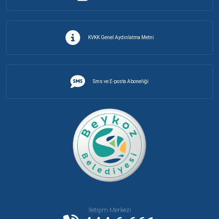
KVKK Genel Aydınlatma Metni
Sms ve E-posta Aboneliği
İletişim Merkezi