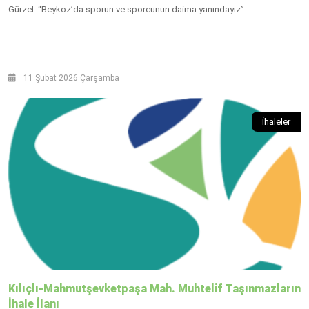
Gürzel: “Beykoz’da sporun ve sporcunun daima yanındayız”
11 Şubat 2026 Çarşamba
İhaleler
Kılıçlı-Mahmutşevketpaşa Mah. Muhtelif Taşınmazların
İhale İlanı