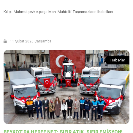
Kılıçlı-Mahmutşevketpaşa Mah. Muhtelif Taşınmazların İhale İlanı
11 Şubat 2026 Çarşamba
Haberler
BEYKOZ’DA HEDEF NET: SIFIR ATIK, SIFIR EMİSYON!