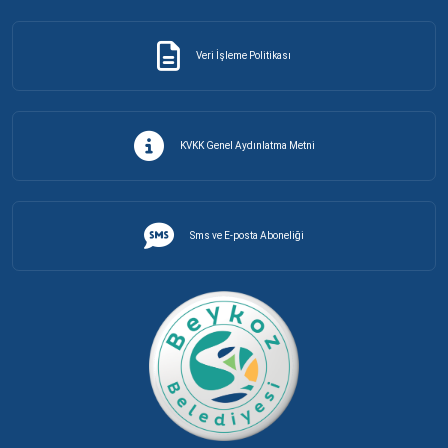
Veri İşleme Politikası
KVKK Genel Aydınlatma Metni
Sms ve E-posta Aboneliği