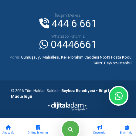
İletişim Merkezi
444 6 661
Whatsapp Hattımız
04446661
Adres:
Gümüşsuyu Mahallesi, Kelle İbrahim Caddesi No:43 Posta Kodu:
34820 Beykoz-İstanbul
© 2026 Tüm Hakları Saklıdır.
Beykoz Belediyesi - Bilgi İşlem
Müdürlüğü
Anasayfa
Online İşlemler
Duyurular
Etkinlikler